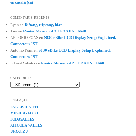
en català (ca)
COMENTARIS RECENTS
Ryan
en
Diftong, triptong, hiat
Jose
en
Router Masmovil ZTE ZXHN F6640
ANTONIO PONS
en
S830 eBike LCD Display Setup Explained.
Connectors JST
Antonio Pons
en
S830 eBike LCD Display Setup Explained.
Connectors JST
Eduard Sabater
en
Router Masmovil ZTE ZXHN F6640
CATEGORIES
Categories
ENLLAÇOS
ENGLISH_NOTE
MUSICA i FOTO
PODAVALLES
APICOLA VALLES
URQUIZU