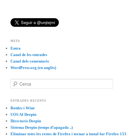
META
Entra
Canal de les entrades
Canal dels comentaris
WordPress.org (en anglès)
C
e
r
c
ENTRADES RECENTS
a
Bottles i Wine
UOS AI Deepin
Directoris Deepin
Sistema Deepin (temps d’apagada ..)
Eliminar totes les restes de Firefox i tornar a instal·lar Firefox 153