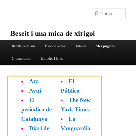
Aneu
al
Cerc
contingut
principal
Beseit i una mica de xirigol
Menú
Retalls de Diaris
Bloc de Notes
Hobbies
Mes pàgines
principal
Gramàtica.cat
Entrades i links
Ara
El
Avui
Público
El
The New
periodico de
York Times
Catalunya
La
Diari de
Vanguardia