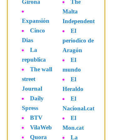
Girona
The
Malta
Expansión
Independent
Cinco
El
Dias
periodico de
La
Aragón
republica
El
The wall
mundo
street
El
Journal
Heraldo
Daily
El
Spress
Nacional.cat
BTV
El
VilaWeb
Mon.cat
Quora
La