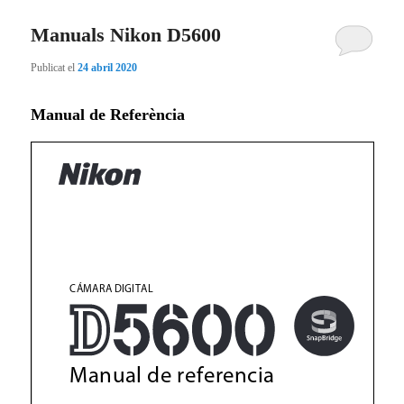
Manuals Nikon D5600
principal
secundari
Publicat el
24 abril 2020
Manual de Referència