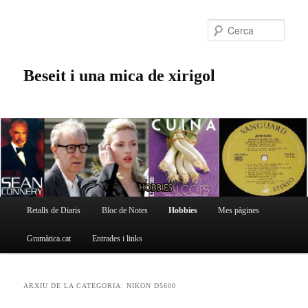
Cerc
Beseit i una mica de xirigol
Menú
Retalls de Diaris
Bloc de Notes
Hobbies
Mes pàgines
Aneu
Aneu
principal
Gramàtica.cat
Entrades i links
al
al
ARXIU DE LA CATEGORIA:
NIKON D5600
contingut
contingut