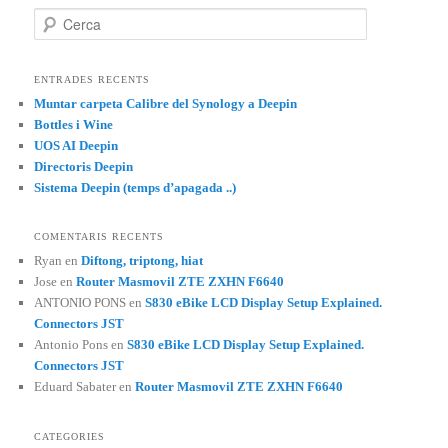
C
e
r
c
ENTRADES RECENTS
a
Muntar carpeta Calibre del Synology a Deepin
Bottles i Wine
UOS AI Deepin
Directoris Deepin
Sistema Deepin (temps d’apagada ..)
COMENTARIS RECENTS
Ryan
en
Diftong, triptong, hiat
Jose
en
Router Masmovil ZTE ZXHN F6640
ANTONIO PONS
en
S830 eBike LCD Display Setup Explained.
Connectors JST
Antonio Pons
en
S830 eBike LCD Display Setup Explained.
Connectors JST
Eduard Sabater
en
Router Masmovil ZTE ZXHN F6640
CATEGORIES