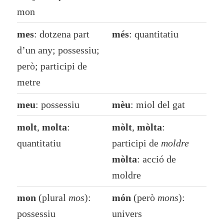
mon
mes
: dotzena part
més
: quantitatiu
d’un any; possessiu;
però; participi de
metre
meu
: possessiu
mèu
: miol del gat
molt
,
molta
:
mòlt
,
mòlta
:
quantitatiu
participi de
moldre
mòlta
: acció de
moldre
mon
(plural
mos
):
món
(però
mons
):
possessiu
univers