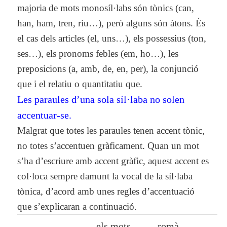
majoria de mots monosíl·labs són tònics (can,
han, ham, tren, riu…), però alguns són àtons. És
el cas dels articles (el, uns…), els possessius (ton,
ses…), els pronoms febles (em, ho…), les
preposicions (a, amb, de, en, per), la conjunció
que i el relatiu o quantitatiu que.
Les paraules d’una sola síl·laba no solen
accentuar-se.
Malgrat que totes les paraules tenen accent tònic,
no totes s’accentuen gràficament. Quan un mot
s’ha d’escriure amb accent gràfic, aquest accent es
col·loca sempre damunt la vocal de la síl·laba
tònica, d’acord amb unes regles d’accentuació
que s’explicaran a continuació.
els mots
romà,