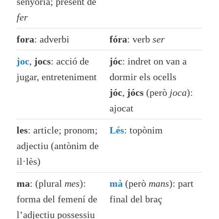
senyoria; present de
fer
fora
: adverbi
fóra
: verb
ser
joc
,
jocs
: acció de
jóc
: indret on van a
jugar, entreteniment
dormir els ocells
jóc
,
jócs
(però
joca
):
ajocat
les
: article; pronom;
Lés
: topònim
adjectiu (antònim de
il·lès)
ma
: (plural
mes
):
mà
(però
mans
): part
forma del femení de
final del braç
l’adjectiu possessiu