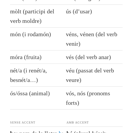
mòlt (participi del
ús (d’usar)
verb
moldre
)
món (i rodamón)
véns, vénen (del verb
venir
)
móra (fruita)
vés (del verb
anar
)
nét/a (i renét/a,
véu (passat del verb
besnét/a…)
veure
)
ós/óssa (animal)
vós, nós (pronoms
forts)
SENSE ACCENT
AMB ACCENT