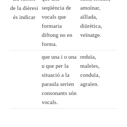
seqüència de
amoïnar,
de la dièresi
vocals que
aïllada,
és indicar
formaria
diürètica,
diftong no en
veïnatge.
forma.
que una
i
o una
reduïa,
u
que per la
maleïes,
situació a la
conduïa,
paraula serien
agraïen.
consonants són
vocals.