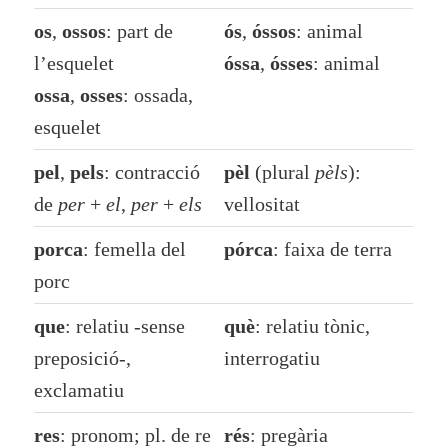
os
,
ossos
: part de
ós
,
óssos
: animal
l’esquelet
óssa
,
ósses
: animal
ossa
,
osses
: ossada,
esquelet
pel
,
pels
: contracció
pèl
(plural
pèls
):
de
per
+
el
,
per
+
els
vellositat
porca
: femella del
pórca
: faixa de terra
porc
que
: relatiu -sense
què
: relatiu tònic,
preposició-,
interrogatiu
exclamatiu
res
: pronom; pl. de re
rés
: pregària