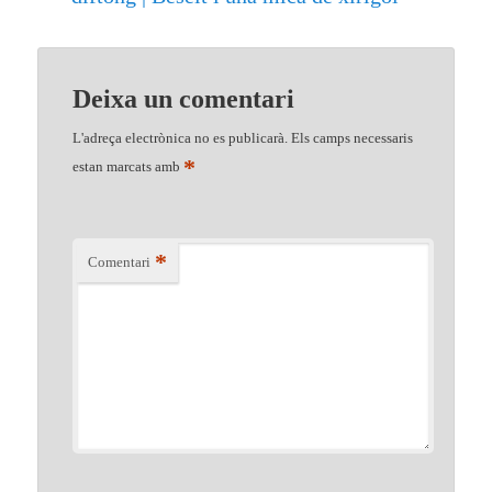
Deixa un comentari
L'adreça electrònica no es publicarà.
Els camps necessaris
*
estan marcats amb
*
Comentari