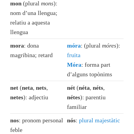
mon
(plural
mons
):
nom d’una llengua;
relatiu a aquesta
llengua
mora
: dona
móra
: (plural
móres
):
magribina; retard
fruita
Móra
: forma part
d’alguns topònims
net
(
neta
,
nets
,
nét
(
néta
,
néts
,
netes
): adjectiu
nétes
): parentiu
familiar
nos
: pronom personal
nós
:
plural majestàtic
feble