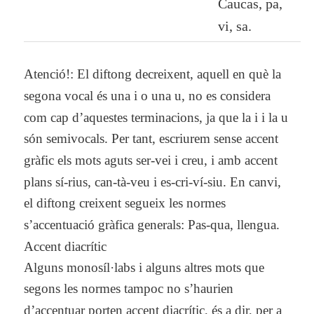
Caucas, pa,
vi, sa.
Atenció!
:
El diftong decreixent
, aquell en què la
segona vocal és una
i
o una
u
,
no es considera
com cap d’aquestes terminacions
, ja que la i i la u
són semivocals. Per tant, escriurem sense accent
gràfic els mots aguts
ser-vei
i
creu
, i amb accent
plans
sí-rius
,
can-tà-veu
i
es-cri-ví-siu.
En canvi,
el diftong creixent segueix les normes
s’accentuació gràfica generals: Pas-qua, llengua.
Accent diacrític
Alguns monosíl·labs i alguns altres mots que
segons les normes tampoc no s’haurien
d’accentuar porten
accent diacrític
, és a dir, per a