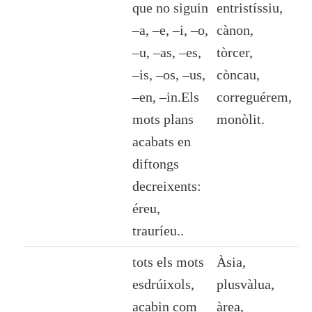
que no siguin
entristíssiu,
–
a
, –
e
, –
i
, –
o
,
cànon,
–
u
, –
as
, –
es
,
tòrcer,
–
is
, –
os
, –
us
,
còncau,
–
en
, –
in
.Els
correguérem,
mots plans
monòlit.
acabats en
diftongs
decreixents:
éreu,
trauríeu..
tots els mots
Àsia,
esdrúixols
,
plusvàlua,
acabin com
àrea,