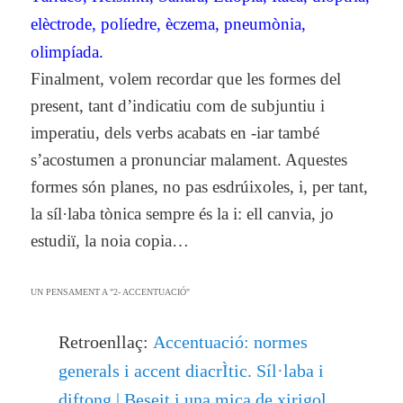
elèctrode, políedre, èczema, pneumònia,
olimpíada.
Finalment, volem recordar que les formes del
present, tant d’indicatiu com de subjuntiu i
imperatiu, dels verbs acabats en -iar també
s’acostumen a pronunciar malament. Aquestes
formes són planes, no pas esdrúixoles, i, per tant,
la síl·laba tònica sempre és la i: ell canvia, jo
estudiï, la noia copia…
UN PENSAMENT A "
2- ACCENTUACIÓ
"
Accentuació: normes
Retroenllaç:
generals i accent diacrÌtic. Síl·laba i
diftong | Beseit i una mica de xirigol