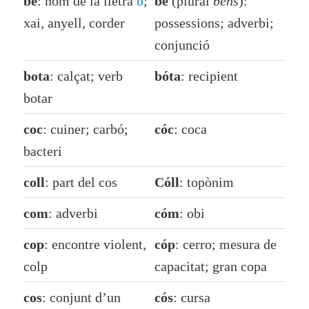
be
: nom de la lletra
b
;
bé
(plural
béns
):
xai, anyell, corder
possessions; adverbi;
conjunció
bota
: calçat; verb
bóta
: recipient
botar
coc
: cuiner; carbó;
cóc
: coca
bacteri
coll
: part del cos
Cóll
: topònim
com
: adverbi
cóm
: obi
cop
: encontre violent,
cóp
: cerro; mesura de
colp
capacitat; gran copa
cos
: conjunt d’un
cós
: cursa