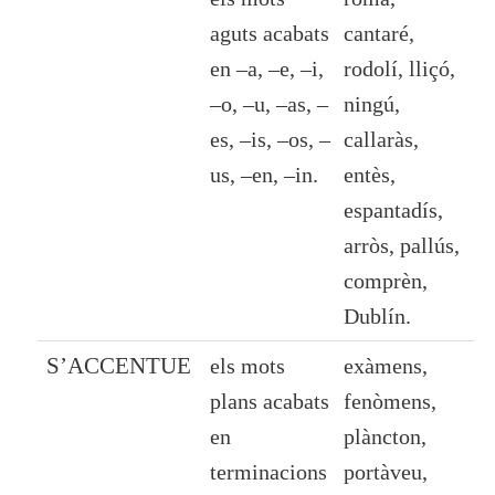
aguts
acabats
cantaré,
en –
a
, –
e
, –
i
,
rodolí, lliçó,
–
o
, –
u
, –
as
, –
ningú,
es
, –
is
, –
os
, –
callaràs,
us
, –
en
, –
in
.
entès,
espantadís,
arròs, pallús,
comprèn,
Dublín.
S’ACCENTUE
els mots
exàmens,
plans
acabats
fenòmens,
en
plàncton,
terminacions
portàveu,