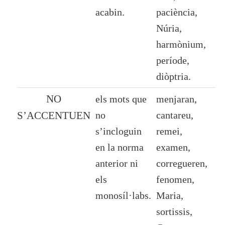
acabin.
paciència,
Núria,
harmònium,
període,
diòptria.
NO
els mots que
menjaran,
no
cantareu,
S’ACCENTUEN
s’incloguin
remei,
en la norma
examen,
anterior ni
corregueren,
els
fenomen,
monosíl·labs.
Maria,
sortissis,