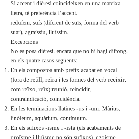
Si accent i dièresi coincideixen en una mateixa
lletra,
té preferència l’accent
.
reduíem, suís (diferent de
suïs
, forma del verb
suar
), agraíssiu, lluíssim.
Excepcions
No es posa dièresi, encara que no hi hagi diftong,
en els quatre casos següents:
En els compostos amb prefix acabat en vocal
(fora de
reüll, reïra
i les formes del verb
reeixir
,
com
reïxo, reïx
):reunió, reincidir,
contraindicació, coincidència.
En les terminacions llatines
-us
i
-um
. Màrius,
linòleum, aquàrium, contínuum.
En els sufixos
-isme
i
-ista
(els acabaments de
proïsme
i
lluïsme
no són sufixos). egoisme,