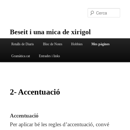
Aneu
al
Cerc
contingut
principal
Beseit i una mica de xirigol
Menú
Retalls de Diaris
Bloc de Notes
Hobbies
Mes pàgines
principal
Gramàtica.cat
Entrades i links
2- Accentuació
Accentuació
Per aplicar bé les regles d’accentuació, convé