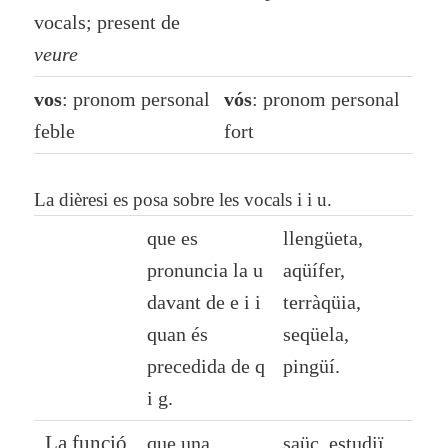
vocals; present de
veure
vos
: pronom personal
vós
: pronom personal
feble
fort
La dièresi es posa sobre les vocals
i
i
u
.
que es
llengüeta,
pronuncia la
u
aqüífer,
davant de
e
i
i
terràqüia,
quan és
seqüela,
precedida de
q
pingüí.
i
g
.
La funció
que una
saüc, estudiï,