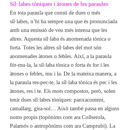
Síl·labes tòniques i àtones de les paraules
En tota paraula que consti de dues o més
síl·labes, n’hi ha sempre una que és pronunciada
amb una emissió de veu més intensa que les
altres. Aquesta síl·laba és anomenada tònica o
forta. Totes les altres síl·labes del mot són
anomenades àtones o febles. Així, a la paraula
fór-mu-la, la síl·laba tònica o forta és for i les
àtones o febles, mu i la. De la mateixa manera, a
la paraula res-pec-te, la síl·laba tònica és pec i les
àtones, res i te. Els mots compostos, però, solen
tenir dues síl·labes tòniques: panxacontent,
camallarg, gira-sol… Això també passa en alguns
noms propis (topònims com ara Collserola,
Palamós o antropònims com ara Camprubí). La