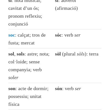
si
: nota musical;
sí
: adverbi
cavitat d’un ós;
(afirmació)
pronom reflexiu;
conjunció
soc
: calçat; tros de
sóc
: verb
ser
fusta; mercat
sol
,
sols
: astre; nota;
sòl
(plural
sòls
): terra
col·loide; sense
companyia; verb
soler
son
: acte de dormir;
són
: verb
ser
possessiu; unitat
física