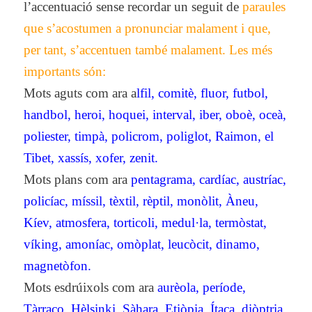
l’accentuació sense recordar un seguit de
paraules
que s’acostumen a pronunciar malament i que,
per tant, s’accentuen també malament. Les més
importants són:
Mots aguts com ara a
lfil, comitè, fluor, futbol,
handbol, heroi, hoquei, interval, iber, oboè, oceà,
poliester, timpà, policrom, poliglot, Raimon, el
Tibet, xassís, xofer, zenit.
Mots plans com ara
pentagrama, cardíac, austríac,
policíac, míssil, tèxtil, rèptil, monòlit, Àneu,
Kíev, atmosfera, torticoli, medul·la, termòstat,
víking, amoníac, omòplat, leucòcit, dinamo,
magnetòfon.
Mots esdrúixols com ara
aurèola, període,
Tàrraco, Hèlsinki, Sàhara, Etiòpia, Ítaca, diòptria,