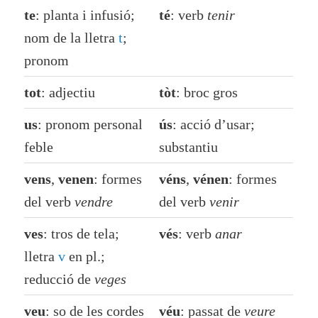
te
: planta i infusió;
té
: verb
tenir
nom de la lletra
t
;
pronom
tot
: adjectiu
tòt
: broc gros
us
: pronom personal
ús
: acció d’usar;
feble
substantiu
vens
,
venen
: formes
véns
,
vénen
: formes
del verb
vendre
del verb
venir
ves
: tros de tela;
vés
: verb
anar
lletra
v
en pl.;
reducció de
veges
veu
: so de les cordes
véu
: passat de
veure