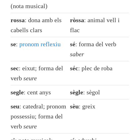
(nota musical)
rossa
: dona amb els
ròssa
: animal vell i
cabells clars
flac
se
:
pronom reflexiu
sé
: forma del verb
saber
sec
: eixut; forma del
séc
: plec de roba
verb
seure
segle
: cent anys
sègle
: sègol
seu
: catedral; pronom
sèu
: greix
possessiu; forma del
verb
seure