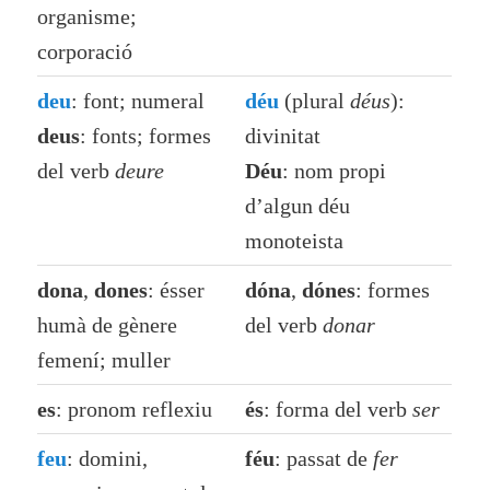
organisme;
corporació
deu
: font; numeral
déu
(plural
déus
):
deus
: fonts; formes
divinitat
del verb
deure
Déu
: nom propi
d’algun déu
monoteista
dona
,
dones
: ésser
dóna
,
dónes
: formes
humà de gènere
del verb
donar
femení; muller
es
: pronom reflexiu
és
: forma del verb
ser
feu
: domini,
féu
: passat de
fer