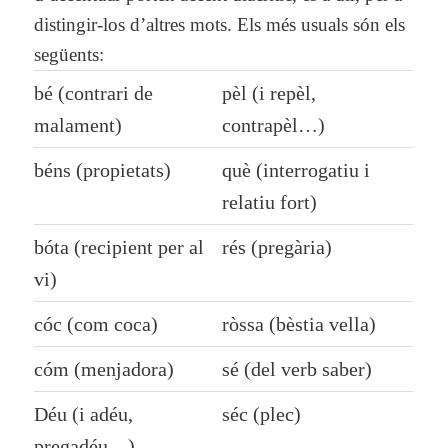
distingir-los d’altres mots. Els més usuals són els
següents:
bé (contrari de
pèl (i repèl,
malament)
contrapèl…)
béns (propietats)
què (interrogatiu i
relatiu fort)
bóta (recipient per al
rés (pregària)
vi)
cóc (com coca)
ròssa (bèstia vella)
cóm (menjadora)
sé (del verb
saber
)
Déu (i adéu,
séc (plec)
pregadéu…)