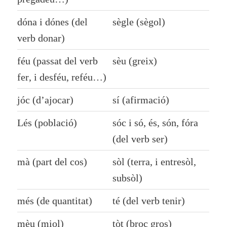
dóna i dónes (del
sègle (sègol)
verb donar)
féu (passat del verb
sèu (greix)
fer
, i desféu, reféu…)
jóc (d’ajocar)
sí (afirmació)
Lés (població)
sóc i só, és, són, fóra
(del verb
ser
)
mà (part del cos)
sòl (terra, i entresòl,
subsòl)
més (de quantitat)
té (del verb
tenir
)
mèu (miol)
tòt (broc gros)