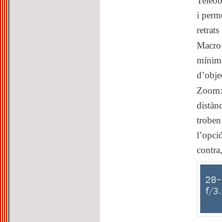
Teleob
i perm
retrats
Macro
mínima 
d’objec
Zoom
distàn
troben
l’opci
contra