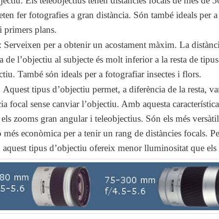
jectiu:
Els teleobjectius tenen distàncies focals de més de
eten fer fotografies a gran distància. Són també ideals per a
 i primers plans.
:
Serveixen per a obtenir un acostament màxim. La distànc
de l’objectiu al subjecte és molt inferior a la resta de tipus
tiu. També són ideals per a fotografiar insectes i flors.
:
Aquest tipus d’objectiu permet, a diferència de la resta, var
cia focal sense canviar l’objectiu. Amb aquesta característica
 els zooms gran angular i teleobjectius. Són els més versàtil
ó més econòmica per a tenir un rang de distàncies focals. Pe
, aquest tipus d’objectiu ofereix menor lluminositat que els 