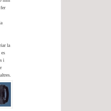
 50 mm
 fer
ia
iar la
 es
s i
r
altres.