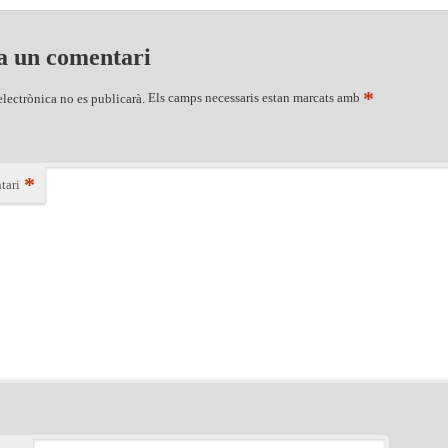
a un comentari
*
electrònica no es publicarà.
Els camps necessaris estan marcats amb
*
tari