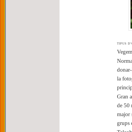
TIPUS D
Vegem 
Norma
donar-
la foto
princip
Gran a
de 50 
major 
grups 