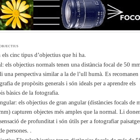
’OBJECTIUS
els cinc tipus d’objectius que hi ha.
l:
els objectius normals tenen una distància focal de 50 mm
li una perspectiva similar a la de l’ull humà. Es recomanen 
grafia de propòsits generals i són ideals per a aprendre els
is bàsics de la fotografia.
ngular:
els objectius de gran angular (distàncies focals de
mm) capturen objectes més amples que la normal. Li done
sensació de profunditat i són útils per a fotografiar paisatge
de persones. .