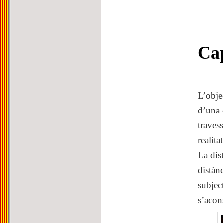
Cap
L’obje
d’una 
traves
realit
La dist
distàn
subjec
s’acon