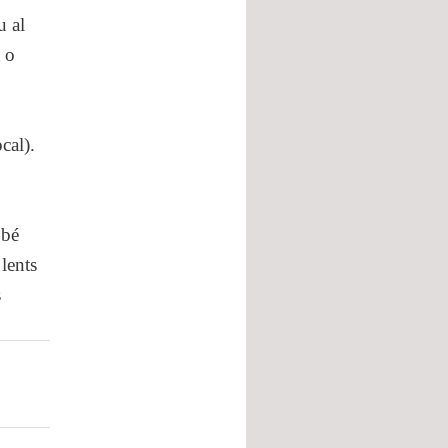
u al
t o
cal).
 bé
lents
s