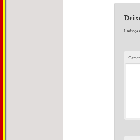
Deix
L'adreça 
Comen