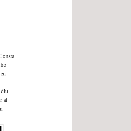
 Consta
 ho
 en
.
 diu
r al
mm