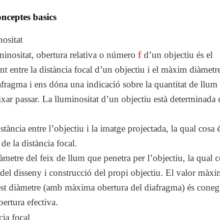
nceptes basics
ositat
minositat, obertura relativa o número
f
d’un objectiu és el
nt entre la distància focal d’un objectiu i el màxim diàmetr
afragma i ens dóna una indicació sobre la quantitat de llum
ixar passar. La lluminositat d’un objectiu està determinada
stància entre l’objectiu i la imatge projectada, la qual cosa 
de la distància focal.
iàmetre del feix de llum que penetra per l’objectiu, la qual 
del disseny i construcció del propi objectiu. El valor màx
st diàmetre (amb màxima obertura del diafragma) és coneg
ertura efectiva.
cia focal