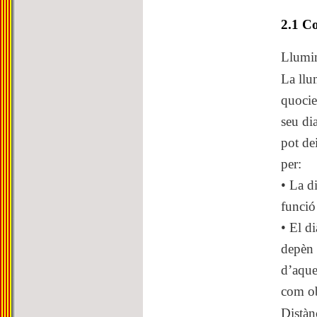
2.1 Co
Llumin
La llu
quocie
seu di
pot de
per:
• La di
funció 
• El d
depèn 
d’aque
com ob
Distàn