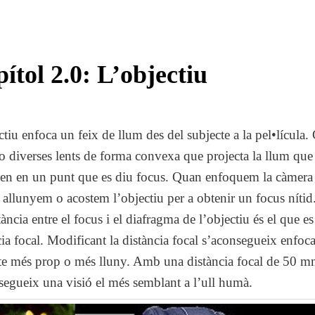
ítol 2.0: L’objectiu
ctiu enfoca un feix de llum des del subjecte a la pel•lícula.
o diverses lents de forma convexa que projecta la llum que
sen en un punt que es diu focus. Quan enfoquem la càmera
at allunyem o acostem l’objectiu per a obtenir un focus nítid
ància entre el focus i el diafragma de l’objectiu és el que es
cia focal. Modificant la distància focal s’aconsegueix enfoca
te més prop o més lluny. Amb una distància focal de 50 
segueix una visió el més semblant a l’ull humà.