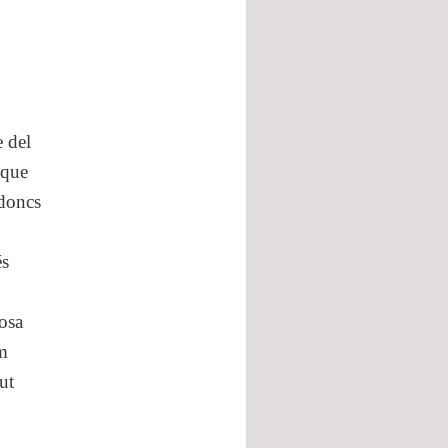
e del
 que
 doncs
és
cosa
im
ut