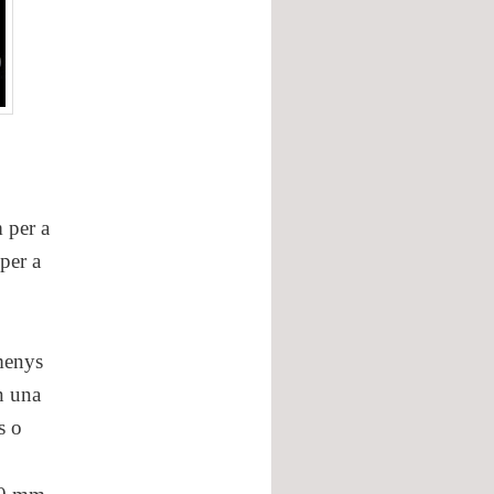
 per a
per a
 menys
n una
s o