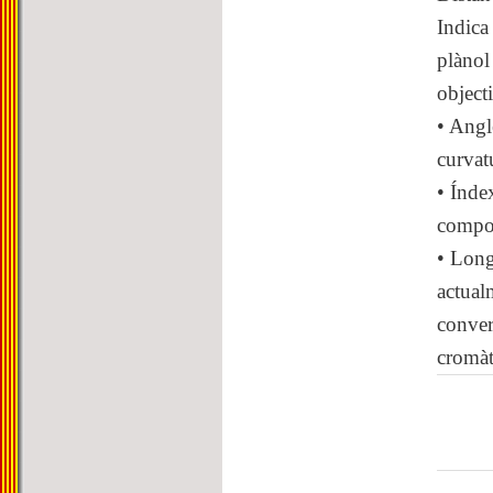
Indica 
plànol
object
• Angle
curvat
• Índex
compos
• Long
actual
conver
cromàt