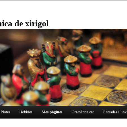
ica de xirigol
 Notes
Hobbies
Mes pàgines
Gramàtica.cat
Entrades i link