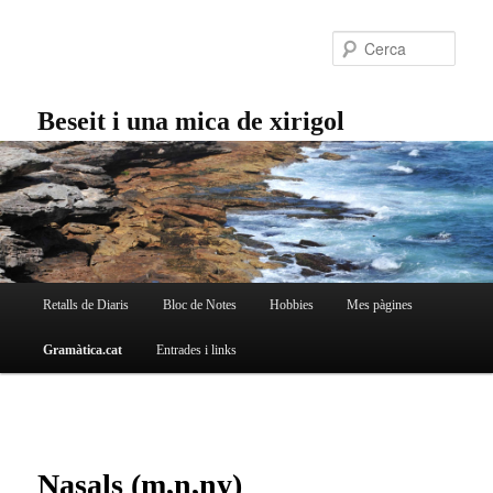
Aneu
al
Cerc
contingut
principal
Beseit i una mica de xirigol
Menú
Retalls de Diaris
Bloc de Notes
Hobbies
Mes pàgines
principal
Gramàtica.cat
Entrades i links
Nasals (m,n,ny)