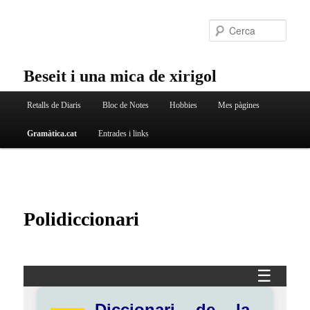
Aneu
al
Cerc
contingut
principal
Beseit i una mica de xirigol
Menú
Retalls de Diaris
Bloc de Notes
Hobbies
Mes pàgines
principal
Gramàtica.cat
Entrades i links
Polidiccionari