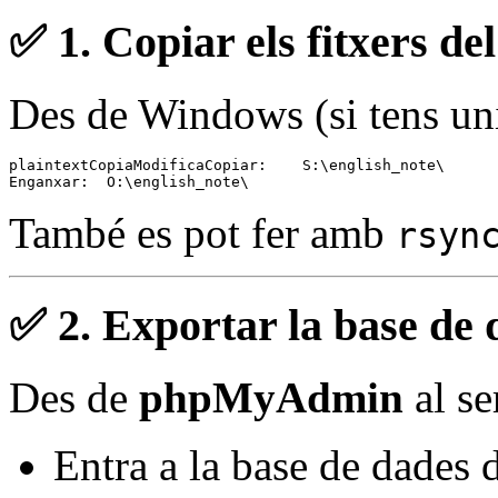
✅ 1.
Copiar els fitxers de
Des de Windows (si tens uni
plaintextCopiaModifica
Copiar:    S:\english_note\

També es pot fer amb
rsyn
✅ 2.
Exportar la base de 
Des de
phpMyAdmin
al se
Entra a la base de dades 