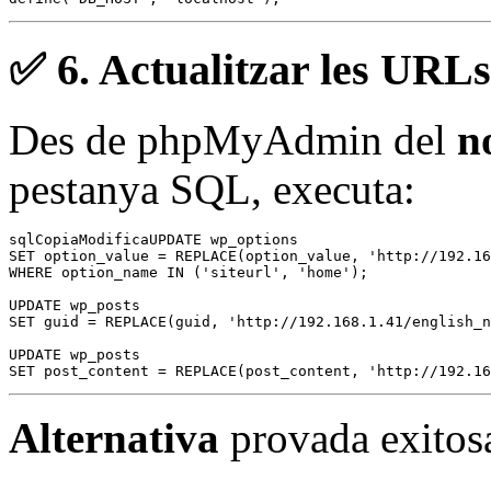
✅ 6.
Actualitzar les URLs
Des de phpMyAdmin del
n
pestanya SQL, executa:
sqlCopiaModifica
UPDATE wp_options 

SET option_value = REPLACE(option_value, 'http://192.16
WHERE option_name IN ('siteurl', 'home');

UPDATE wp_posts 

SET guid = REPLACE(guid, 'http://192.168.1.41/english_n
UPDATE wp_posts 

Alternativa
provada exitos