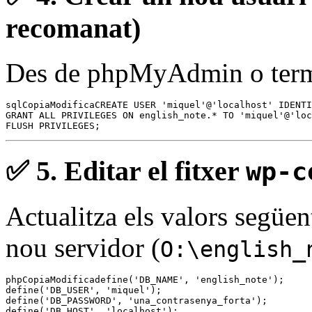
recomanat)
Des de phpMyAdmin o ter
sqlCopiaModifica
CREATE USER 'miquel'@'localhost' IDENTI
GRANT ALL PRIVILEGES ON english_note.* TO 'miquel'@'loc
✅ 5.
Editar el fitxer
wp-c
Actualitza els valors següen
nou servidor (
O:\english_
phpCopiaModifica
define('DB_NAME', 'english_note');

define('DB_USER', 'miquel');

define('DB_PASSWORD', 'una_contrasenya_forta');
