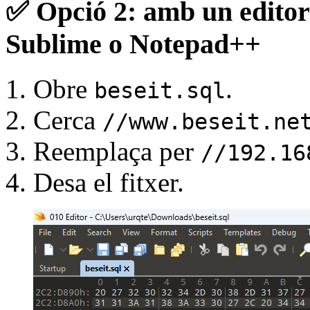
✅
Opció 2: amb un edito
Sublime o Notepad++
Obre
.
beseit.sql
Cerca
//www.beseit.ne
Reemplaça per
//192.16
Desa el fitxer.