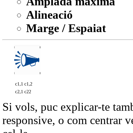
Amplada màxima
Alineació
Marge / Espaiat
c1,1
c1,2
c2,1
c22
Si vols, puc explicar-te tam
responsive, o com centrar ve