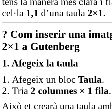
tens la manera més clara i f
cel·la
1,1
d’una taula
2×1
.
? Com inserir una imatge
2×1 a Gutenberg
1. Afegeix la taula
Afegeix un bloc
Taula
.
Tria
2 columnes × 1 fila
.
Això et crearà una taula am