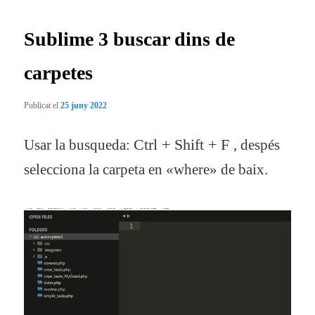
entrades
Sublime 3 buscar dins de
carpetes
Publicat el
25 juny 2022
Usar la busqueda:
Ctrl + Shift + F
, despés
selecciona la carpeta en «where» de baix.