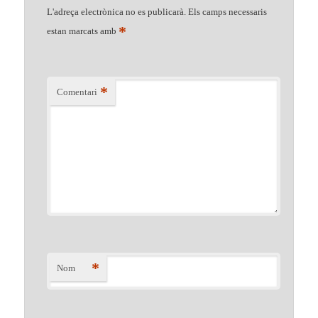
L'adreça electrònica no es publicarà.
Els camps necessaris
*
estan marcats amb
*
Comentari
*
Nom