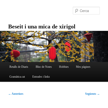
Aneu
al
Cerc
contingut
principal
Beseit i una mica de xirigol
Menú
Retalls de Diaris
Bloc de Notes
Hobbies
Mes pàgines
principal
Gramàtica.cat
Entrades i links
Navegació
←
Anteriors
Següents
→
per
les