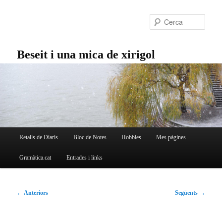
Aneu
al
Cerc
contingut
principal
Beseit i una mica de xirigol
Menú
Retalls de Diaris
Bloc de Notes
Hobbies
Mes pàgines
principal
Gramàtica.cat
Entrades i links
Navegació
←
Anteriors
Següents
→
per
les