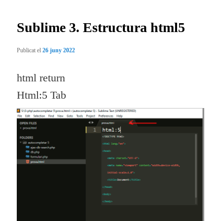
entrades
Sublime 3. Estructura html5
Publicat el
26 juny 2022
html return
Html:5 Tab